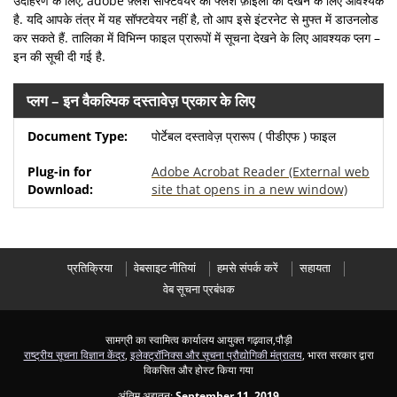
उदाहरण के लिए, adobe फ़्लैश सॉफ्टवेयर को फ्लैश फ़ाइलों को देखने के लिए आवश्यक
है. यदि आपके तंत्र में यह सॉफ्टवेयर नहीं है, तो आप इसे इंटरनेट से मुफ्त में डाउनलोड
कर सकते हैं. तालिका में विभिन्न फाइल प्रारूपों में सूचना देखने के लिए आवश्यक प्लग –
इन की सूची दी गई है.
प्लग – इन वैकल्पिक दस्तावेज़ प्रकार के लिए
पोर्टेबल दस्तावेज़ प्रारूप ( पीडीएफ ) फाइल
Adobe Acrobat Reader
(External web
site that opens in a new window)
प्रतिक्रिया
वेबसाइट नीतियां
हमसे संपर्क करें
सहायता
वेब सूचना प्रबंधक
सामग्री का स्वामित्व कार्यालय आयुक्त गढ़वाल,पौड़ी
राष्ट्रीय सूचना विज्ञान केंद्र
,
इलेक्ट्रॉनिक्स और सूचना प्रौद्योगिकी मंत्रालय
, भारत सरकार द्वारा
विकसित और होस्ट किया गया
अंतिम अद्यतन:
September 11, 2019